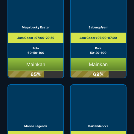
Mega Lucky Easter
Sabung Ayam
Jam Gacor : 07:00-20:59
Jam Gacor : 07:00-07:00
Pola
Pola
60-50-100
50-20-100
Mainkan
Mainkan
65%
69%
Mobile Legends
Bartender777