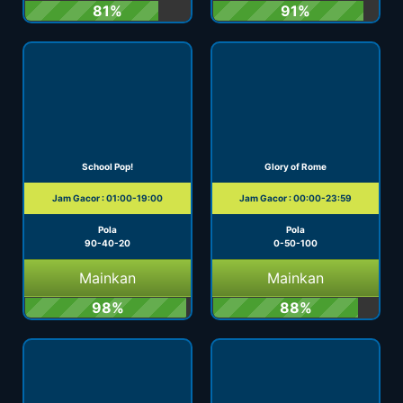
81%
91%
School Pop!
Glory of Rome
Jam Gacor : 01:00-19:00
Jam Gacor : 00:00-23:59
Pola
Pola
90-40-20
0-50-100
Mainkan
Mainkan
98%
88%