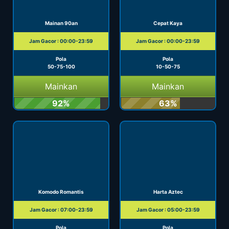
Mainan 90an
Cepat Kaya
Jam Gacor : 00:00-23:59
Jam Gacor : 00:00-23:59
Pola
Pola
50-75-100
10-50-75
Mainkan
Mainkan
92%
63%
Komodo Romantis
Harta Aztec
Jam Gacor : 07:00-23:59
Jam Gacor : 05:00-23:59
Pola
Pola