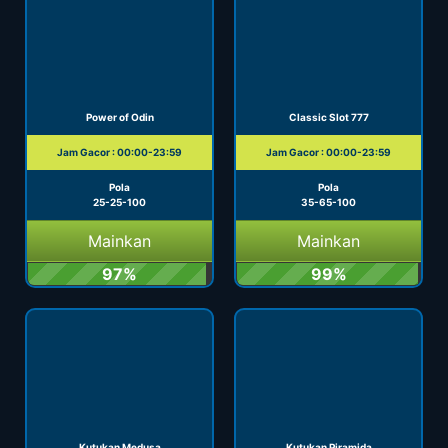
Power of Odin
Classic Slot 777
Jam Gacor : 00:00-23:59
Jam Gacor : 00:00-23:59
Pola
Pola
25-25-100
35-65-100
Mainkan
Mainkan
97%
99%
Kutukan Medusa
Kutukan Piramida