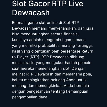
Slot Gacor RTP Live
Dewacash
Bermain game slot online di Slot RTP
Dewacash memang menyenangkan, dan juga
bisa menguntungkan secara finansial.
Kuncinya adalah mengetahui game mana
yang memiliki probabilitas menang tertinggi,
hasil yang ditentukan oleh persentase Return
to Player (RTP). RTP Dewacash dihitung
melalui rasio yang mengukur hadiah pemain
saat mereka memenangkan slot. Dengan
melihat RTP Dewacash dan memahami pola,
hal itu meningkatkan peluang Anda untuk
menang dan memungkinkan Anda bermain
dengan pengetahuan tentang kemampuan
pengembalian dana.