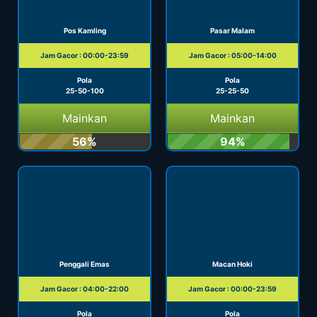
Pos Kamling
Pasar Malam
Jam Gacor : 00:00-23:59
Jam Gacor : 05:00-14:00
Pola
Pola
25-50-100
25-25-50
Mainkan
Mainkan
56%
94%
Penggali Emas
Macan Hoki
Jam Gacor : 04:00-22:00
Jam Gacor : 00:00-23:59
Pola
Pola