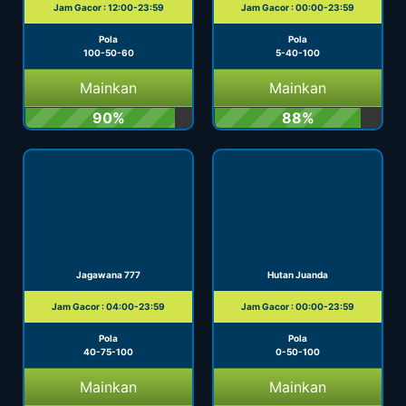
Jam Gacor : 12:00-23:59
Jam Gacor : 00:00-23:59
Pola
Pola
100-50-60
5-40-100
Mainkan
Mainkan
90%
88%
Jagawana 777
Hutan Juanda
Jam Gacor : 04:00-23:59
Jam Gacor : 00:00-23:59
Pola
Pola
40-75-100
0-50-100
Mainkan
Mainkan