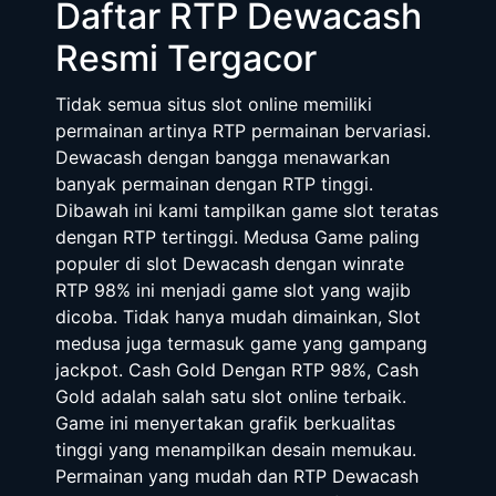
Daftar RTP Dewacash
Resmi Tergacor
Tidak semua situs slot online memiliki
permainan artinya RTP permainan bervariasi.
Dewacash dengan bangga menawarkan
banyak permainan dengan RTP tinggi.
Dibawah ini kami tampilkan game slot teratas
dengan RTP tertinggi. Medusa Game paling
populer di slot Dewacash dengan winrate
RTP 98% ini menjadi game slot yang wajib
dicoba. Tidak hanya mudah dimainkan, Slot
medusa juga termasuk game yang gampang
jackpot. Cash Gold Dengan RTP 98%, Cash
Gold adalah salah satu slot online terbaik.
Game ini menyertakan grafik berkualitas
tinggi yang menampilkan desain memukau.
Permainan yang mudah dan RTP Dewacash