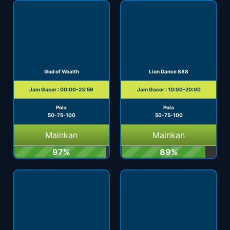
God of Wealth
Lion Dance 888
Jam Gacor : 00:00-23:59
Jam Gacor : 10:00-20:00
Pola
Pola
50-75-100
50-75-100
Mainkan
Mainkan
97%
89%