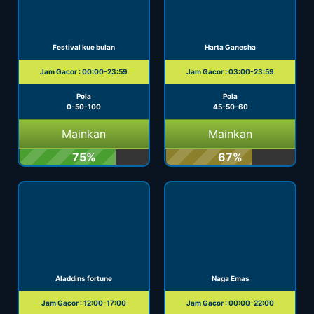
Festival kue bulan
Harta Ganesha
Jam Gacor : 00:00-23:59
Jam Gacor : 03:00-23:59
Pola
Pola
0-50-100
45-50-60
Mainkan
Mainkan
75%
67%
Aladdins fortune
Naga Emas
Jam Gacor : 12:00-17:00
Jam Gacor : 00:00-22:00