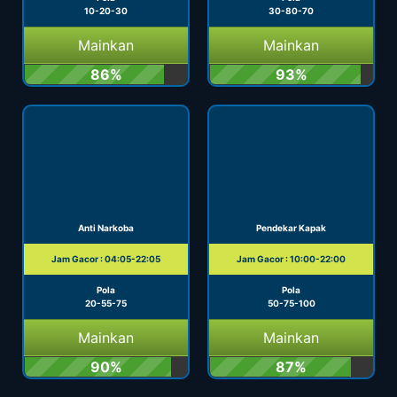
10-20-30
30-80-70
Mainkan
Mainkan
86%
93%
Anti Narkoba
Pendekar Kapak
Jam Gacor : 04:05-22:05
Jam Gacor : 10:00-22:00
Pola
Pola
20-55-75
50-75-100
Mainkan
Mainkan
90%
87%