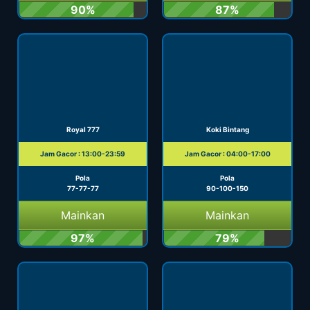
90%
87%
Royal 777
Koki Bintang
Jam Gacor : 13:00-23:59
Jam Gacor : 04:00-17:00
Pola
Pola
77-77-77
90-100-150
Mainkan
Mainkan
97%
79%