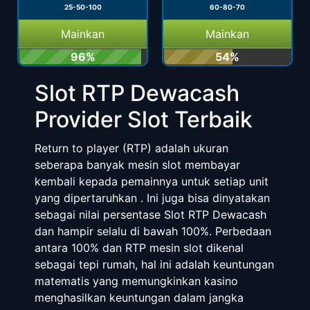
25-50-100
60-80-70
Mainkan
Mainkan
96%
54%
Slot RTP Dewacash
Provider Slot Terbaik
Return to player (RTP) adalah ukuran
seberapa banyak mesin slot membayar
kembali kepada pemainnya untuk setiap unit
yang dipertaruhkan . Ini juga bisa dinyatakan
sebagai nilai persentase Slot RTP Dewacash
dan hampir selalu di bawah 100%. Perbedaan
antara 100% dan RTP mesin slot dikenal
sebagai tepi rumah, hal ini adalah keuntungan
matematis yang memungkinkan kasino
menghasilkan keuntungan dalam jangka