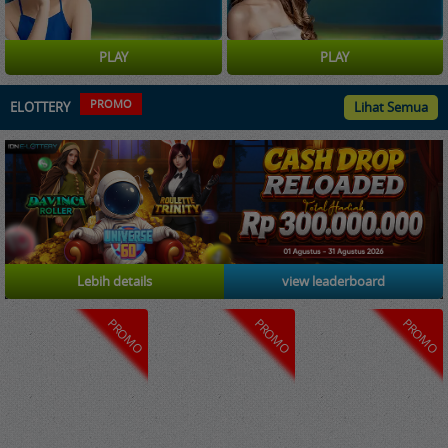
PLAY
PLAY
PROMO
ELOTTERY
Lihat Semua
Lebih details
view leaderboard
PROMO
PROMO
PROMO