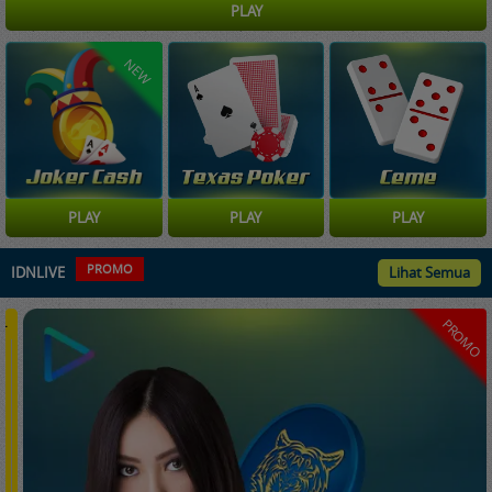
PLAY
NEW
PLAY
PLAY
PLAY
PROMO
IDNLIVE
Lihat Semua
PROMO
AL