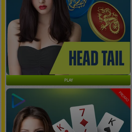
PLAY
PROMO